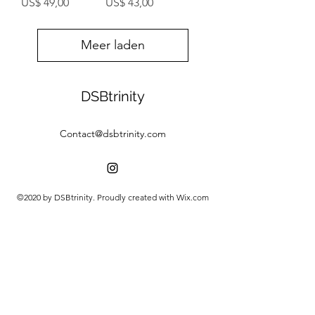
Prijs
Prijs
US$ 49,00
US$ 43,00
Meer laden
DSBtrinity
Contact@dsbtrinity.com
©2020 by DSBtrinity. Proudly created with Wix.com