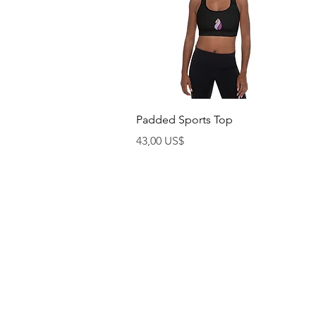
Rychlý náhled
Padded Sports Top
Cena
43,00 US$