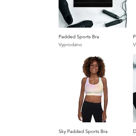
Rychlý náhled
Padded Sports Bra
P
Vyprodáno
V
Rychlý náhled
Sky Padded Sports Bra
D