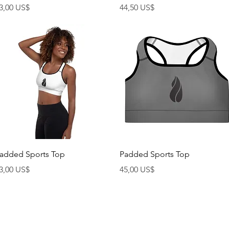
ena
Cena
3,00 US$
44,50 US$
Rychlý náhled
Rychlý náhled
added Sports Top
Padded Sports Top
ena
Cena
3,00 US$
45,00 US$