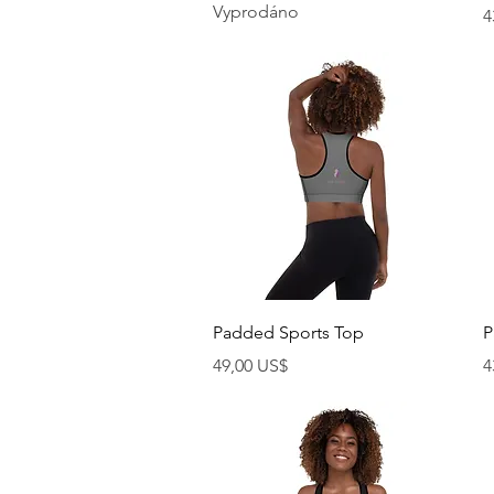
Vyprodáno
C
4
Rychlý náhled
Padded Sports Top
P
Cena
C
49,00 US$
4