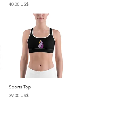
Cena
40,00 US$
Rychlý náhled
Sports Top
Cena
39,00 US$